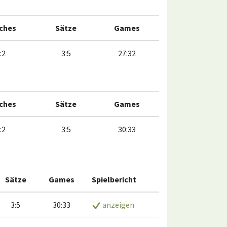
ches
Sätze
Games
:2
3:5
27:32
ches
Sätze
Games
:2
3:5
30:33
Sätze
Games
Spielbericht
3:5
30:33
anzeigen