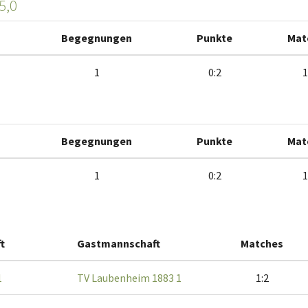
5,0
Begegnungen
Punkte
Mat
1
0:2
1
Begegnungen
Punkte
Mat
1
0:2
1
t
Gastmannschaft
Matches
1
TV Laubenheim 1883 1
1:2