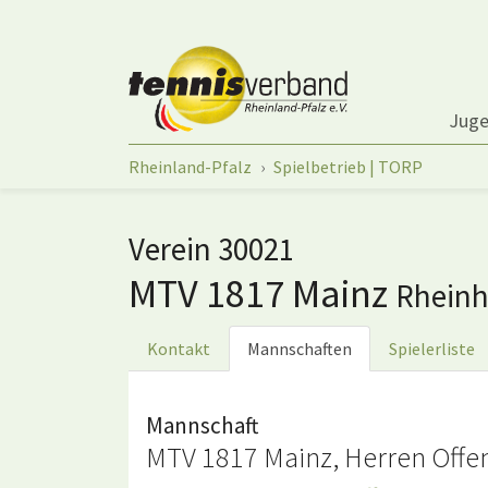
Springe zum Seiteninhalt
Jug
Sie sind hier:
Rheinland-Pfalz
Spielbetrieb | TORP
Verein 30021
MTV 1817 Mainz
Rheinh
Kontakt
Mannschaften
Spielerliste
Mannschaft
MTV 1817 Mainz, Herren Offen