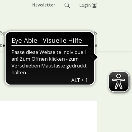
Newsletter
Login
 Sportarten
Partner
Verband
Downloads
lbetrieb | TORP
Vereinspokal
Turniere