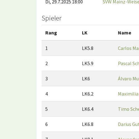
Di, 29.7.2025 18:00
SVW Mainz-Weise
Spieler
Rang
LK
Name
1
LK5.8
Carlos Ma
2
LK5.9
Pascal Sc
3
LK6
Álvaro M
4
LK6.2
Maximilia
5
LK6.4
Timo Sch
6
LK6.8
Darius Gu