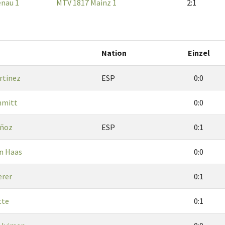
nau 1
MTV 1817 Mainz 1
2:1
Nation
Einzel
rtinez
ESP
0:0
hmitt
0:0
uñoz
ESP
0:1
n Haas
0:0
erer
0:1
tte
0:1