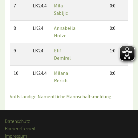
7
LK24.4
Mila
0:0
0:0
Sabljic
8
LK24
Annabella
0:0
0:0
Holze
9
LK24
Elif
1:0
0:0
Demirel
10
LK24.4
Milana
0:0
0:0
Rerich
Vollständige Namentliche Mannschaftsmeldung...
Datenschutz
Barrierefreiheit
Impressum