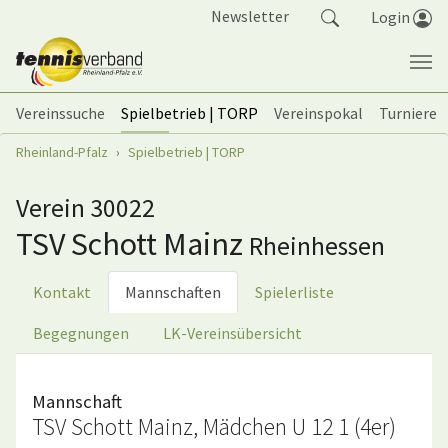
Springe zum Seiteninhalt
Newsletter
Login
Vereinssuche
Spielbetrieb | TORP
Vereinspokal
Turniere
Sie sind hier:
Rheinland-Pfalz
Spielbetrieb | TORP
Verein 30022
TSV Schott Mainz
Rheinhessen
Kontakt
Mannschaften
Spielerliste
Begegnungen
LK-Vereinsübersicht
Mannschaft
TSV Schott Mainz, Mädchen U 12 1 (4er)