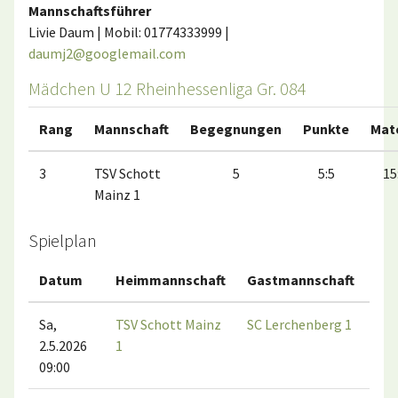
Mannschaftsführer
Livie Daum | Mobil: 01774333999 |
daumj2@googlemail.com
Mädchen U 12 Rheinhessenliga Gr. 084
Rang
Mannschaft
Begegnungen
Punkte
Mat
3
TSV Schott
5
5:5
15
Mainz 1
Spielplan
Datum
Heimmannschaft
Gastmannschaft
Ma
Sa,
TSV Schott Mainz
SC Lerchenberg 1
2.5.2026
1
09:00