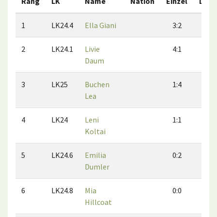
Rang
LK
Name
Nation
Einzel
Dopp
1
LK24.4
Ella Giani
3:2
3:2
2
LK24.1
Livie
4:1
3:2
Daum
3
LK25
Buchen
1:4
2:2
Lea
4
LK24
Leni
1:1
1:3
Koltai
5
LK24.6
Emilia
0:2
1:1
Dumler
6
LK24.8
Mia
0:0
0:0
Hillcoat