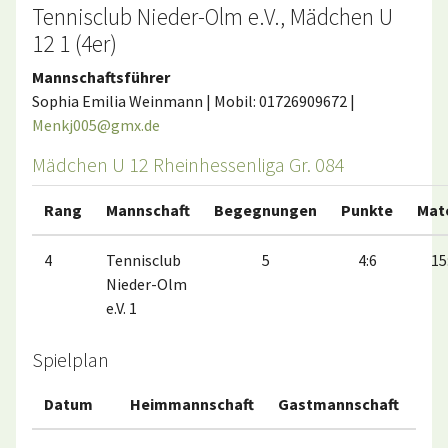
Tennisclub Nieder-Olm e.V., Mädchen U
12 1 (4er)
Mannschaftsführer
Sophia Emilia Weinmann | Mobil: 01726909672 |
Menkj005@gmx.de
Mädchen U 12 Rheinhessenliga Gr. 084
Rang
Mannschaft
Begegnungen
Punkte
Mat
4
Tennisclub
5
4:6
15
Nieder-Olm
e.V. 1
Spielplan
Datum
Heimmannschaft
Gastmannschaft
Ma