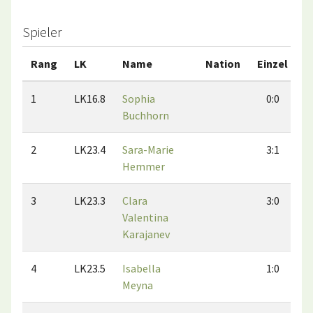
Spieler
Rang
LK
Name
Nation
Einzel
D
1
LK16.8
Sophia
0:0
Buchhorn
2
LK23.4
Sara-Marie
3:1
Hemmer
3
LK23.3
Clara
3:0
Valentina
Karajanev
4
LK23.5
Isabella
1:0
Meyna