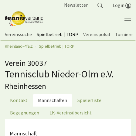
Springe zum Seiteninhalt
Newsletter
Login
Vereinssuche
Spielbetrieb | TORP
Vereinspokal
Turniere
Sie sind hier:
Rheinland-Pfalz
Spielbetrieb | TORP
Verein 30037
Tennisclub Nieder-Olm e.V.
Rheinhessen
Kontakt
Mannschaften
Spielerliste
Begegnungen
LK-Vereinsübersicht
Mannschaft