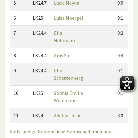
5
LK24.7
Lucia Meyna
0:0
6
LK25
Luisa Moergel
0:1
7
LK24.4
Ella
0:2
Hubmann
8
LK24.4
Amy Su
0:4
9
LK24.4
Ella
0:1
Schattenberg
10
LK25
Sophia Emilia
0:1
Weinmann
11
LK24
Adelina Jusic
3:0
Vollständige Namentliche Mannschaftsmeldung...