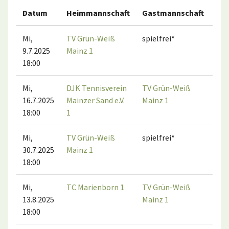
Datum
Heimmannschaft
Gastmannschaft
Ma
Mi,
TV Grün-Weiß
spielfrei*
9.7.2025
Mainz 1
18:00
Mi,
DJK Tennisverein
TV Grün-Weiß
16.7.2025
Mainzer Sand e.V.
Mainz 1
18:00
1
Mi,
TV Grün-Weiß
spielfrei*
30.7.2025
Mainz 1
18:00
Mi,
TC Marienborn 1
TV Grün-Weiß
13.8.2025
Mainz 1
18:00