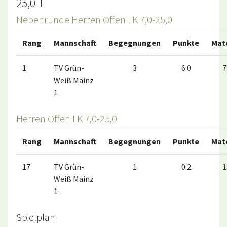
25,0 1
Nebenrunde Herren Offen LK 7,0-25,0
Rang
Mannschaft
Begegnungen
Punkte
Mat
1
TV Grün-
3
6:0
7
Weiß Mainz
1
Herren Offen LK 7,0-25,0
Rang
Mannschaft
Begegnungen
Punkte
Mat
17
TV Grün-
1
0:2
1
Weiß Mainz
1
Spielplan