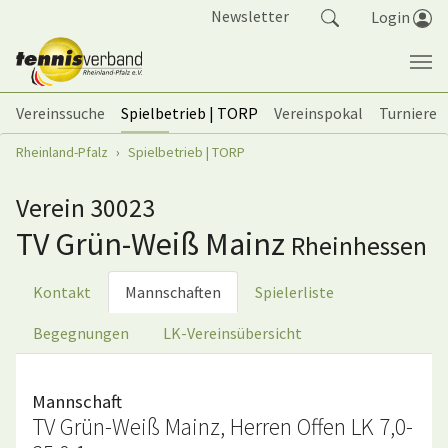
Springe zum Seiteninhalt
Newsletter
Login
Vereinssuche
Spielbetrieb | TORP
Vereinspokal
Turniere
Sie sind hier:
Rheinland-Pfalz
Spielbetrieb | TORP
Verein 30023
TV Grün-Weiß Mainz
Rheinhessen
Kontakt
Mannschaften
Spielerliste
Begegnungen
LK-Vereinsübersicht
Mannschaft
TV Grün-Weiß Mainz, Herren Offen LK 7,0-