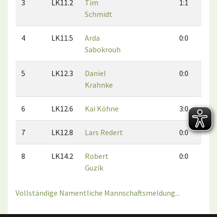
3
LK11.2
Tim
1:1
0
Schmidt
4
LK11.5
Arda
0:0
0
Sabokrouh
5
LK12.3
Daniel
0:0
1
Krahnke
6
LK12.6
Kai Köhne
3:0
0
7
LK12.8
Lars Redert
0:0
2
8
LK14.2
Robert
0:0
0
Guzik
Vollständige Namentliche Mannschaftsmeldung...