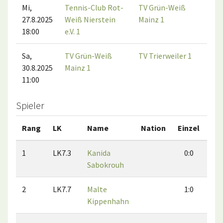
Mi,
Tennis-Club Rot-
TV Grün-Weiß
27.8.2025
Weiß Nierstein
Mainz 1
18:00
e.V. 1
Sa,
TV Grün-Weiß
TV Trierweiler 1
30.8.2025
Mainz 1
11:00
Spieler
Rang
LK
Name
Nation
Einzel
Do
1
LK7.3
Kanida
0:0
0
Sabokrouh
2
LK7.7
Malte
1:0
0
Kippenhahn