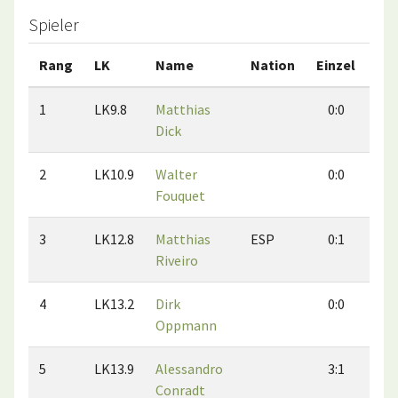
Spieler
Rang
LK
Name
Nation
Einzel
Do
1
LK9.8
Matthias
0:0
0
Dick
2
LK10.9
Walter
0:0
0
Fouquet
3
LK12.8
Matthias
ESP
0:1
1
Riveiro
4
LK13.2
Dirk
0:0
0
Oppmann
5
LK13.9
Alessandro
3:1
4
Conradt