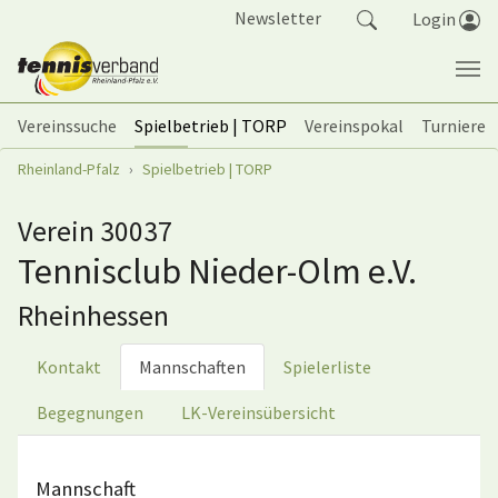
Springe zum Seiteninhalt
Newsletter
Login
Vereinssuche
Spielbetrieb | TORP
Vereinspokal
Turniere
Sie sind hier:
Rheinland-Pfalz
Spielbetrieb | TORP
Verein 30037
Tennisclub Nieder-Olm e.V.
Rheinhessen
Kontakt
Mannschaften
Spielerliste
Begegnungen
LK-Vereinsübersicht
Mannschaft