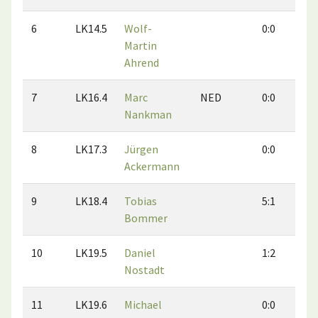
6
LK14.5
Wolf-
0:0
0
Martin
Ahrend
7
LK16.4
Marc
NED
0:0
0
Nankman
8
LK17.3
Jürgen
0:0
0
Ackermann
9
LK18.4
Tobias
5:1
5
Bommer
10
LK19.5
Daniel
1:2
1
Nostadt
11
LK19.6
Michael
0:0
0