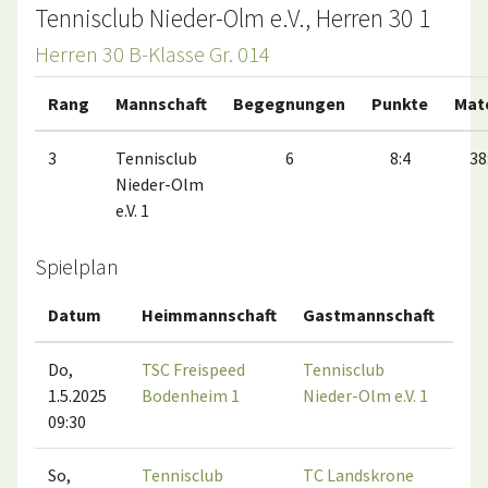
Tennisclub Nieder-Olm e.V., Herren 30 1
Herren 30 B-Klasse Gr. 014
Rang
Mannschaft
Begegnungen
Punkte
Mat
3
Tennisclub
6
8:4
38
Nieder-Olm
e.V. 1
Spielplan
Datum
Heimmannschaft
Gastmannschaft
Ma
Do,
TSC Freispeed
Tennisclub
1.5.2025
Bodenheim 1
Nieder-Olm e.V. 1
09:30
So,
Tennisclub
TC Landskrone