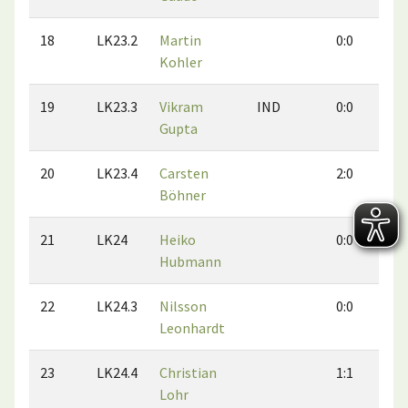
18
LK23.2
Martin
0:0
0
Kohler
19
LK23.3
Vikram
IND
0:0
0
Gupta
20
LK23.4
Carsten
2:0
1
Böhner
21
LK24
Heiko
0:0
0
Hubmann
22
LK24.3
Nilsson
0:0
0
Leonhardt
23
LK24.4
Christian
1:1
1
Lohr