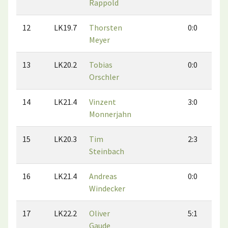
Rappold
12
LK19.7
Thorsten
0:0
1
Meyer
13
LK20.2
Tobias
0:0
0
Orschler
14
LK21.4
Vinzent
3:0
3
Monnerjahn
15
LK20.3
Tim
2:3
2
Steinbach
16
LK21.4
Andreas
0:0
0
Windecker
17
LK22.2
Oliver
5:1
5
Gaude