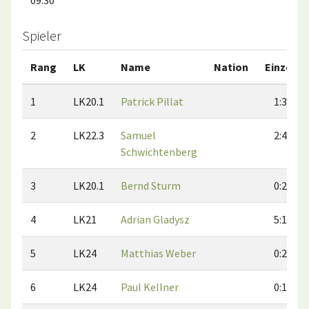
09:30
Spieler
Rang
LK
Name
Nation
Einzel
1
LK20.1
Patrick Pillat
1:3
2
LK22.3
Samuel
2:4
Schwichtenberg
3
LK20.1
Bernd Sturm
0:2
4
LK21
Adrian Gladysz
5:1
5
LK24
Matthias Weber
0:2
6
LK24
Paul Kellner
0:1