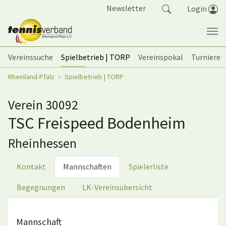
Springe zum Seiteninhalt
Newsletter
Login
Vereinssuche
Spielbetrieb | TORP
Vereinspokal
Turniere
Sie sind hier:
Rheinland-Pfalz
Spielbetrieb | TORP
Verein 30092
TSC Freispeed Bodenheim
Rheinhessen
Kontakt
Mannschaften
Spielerliste
Begegnungen
LK-Vereinsübersicht
Mannschaft