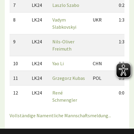
7
LK24
Laszlo Szabo
0:2
8
LK24
Vadym
UKR
1:3
Slabkovskyi
9
LK24
Nils-Oliver
1:3
Freimuth
10
LK24
Yao Li
CHN
0:2
11
LK24
Grzegorz Kubas
POL
0:3
12
LK24
René
0:0
Schmengler
Vollständige Namentliche Mannschaftsmeldung...