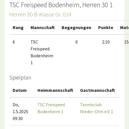
TSC Freispeed Bodenheim, Herren 30 1
Herren 30 B-Klasse Gr. 014
Rang
Mannschaft
Begegnungen
Punkte
Mat
6
TSC
6
2:10
15
Freispeed
Bodenheim
1
Spielplan
Datum
Heimmannschaft
Gastmannschaft
Ma
Do,
TSC Freispeed
Tennisclub
1.5.2025
Bodenheim 1
Nieder-Olm e.V. 1
09:30