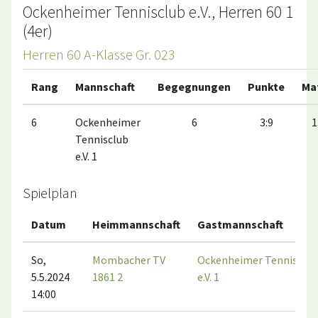
Ockenheimer Tennisclub e.V., Herren 60 1
(4er)
Herren 60 A-Klasse Gr. 023
Rang
Mannschaft
Begegnungen
Punkte
Ma
6
Ockenheimer
6
3:9
1
Tennisclub
e.V. 1
Spielplan
Datum
Heimmannschaft
Gastmannschaft
So,
Mombacher TV
Ockenheimer Tennisclub
5.5.2024
1861 2
e.V. 1
14:00