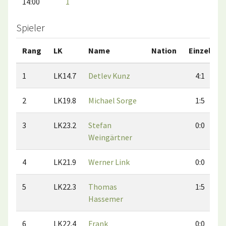
14:00
1
Spieler
Rang
LK
Name
Nation
Einzel
1
LK14.7
Detlev Kunz
4:1
2
LK19.8
Michael Sorge
1:5
3
LK23.2
Stefan
0:0
Weingärtner
4
LK21.9
Werner Link
0:0
5
LK22.3
Thomas
1:5
Hassemer
6
LK22.4
Frank
0:0