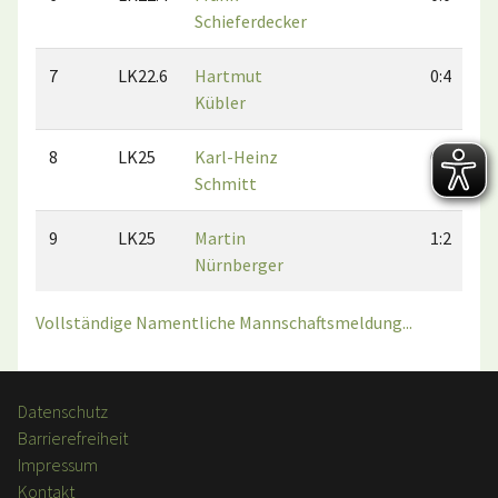
Schieferdecker
7
LK22.6
Hartmut
0:4
Kübler
8
LK25
Karl-Heinz
0:0
Schmitt
9
LK25
Martin
1:2
Nürnberger
Vollständige Namentliche Mannschaftsmeldung...
Datenschutz
Barrierefreiheit
Impressum
Kontakt