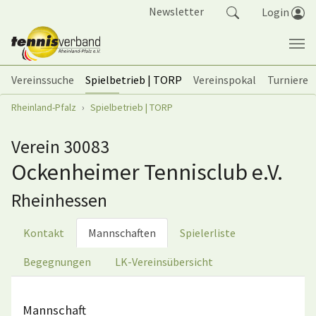
Springe zum Seiteninhalt
Newsletter
Login
Vereinssuche
Spielbetrieb | TORP
Vereinspokal
Turniere
Sie sind hier:
Rheinland-Pfalz
Spielbetrieb | TORP
Verein 30083
Ockenheimer Tennisclub e.V.
Rheinhessen
Kontakt
Mannschaften
Spielerliste
Begegnungen
LK-Vereinsübersicht
Mannschaft