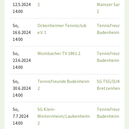
12.5.2024
2
Mainzer Sand e.V
14:00
1
So,
Ockenheimer Tennisclub
Tennisfreunde
16.6.2024
e.V. 1
Budenheim 2
14:00
So,
Mombacher TV 1861 2
Tennisfreunde
23.6.2024
Budenheim 2
14:00
So,
Tennisfreunde Budenheim
SG TSG/DJK
30.6.2024
2
Bretzenheim 1
14:00
So,
SG Klein-
Tennisfreunde
7.7.2024
Winternheim/Laubenheim
Budenheim 2
14:00
2