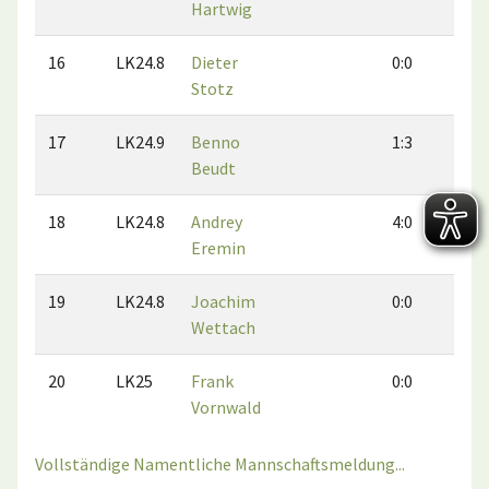
Hartwig
16
LK24.8
Dieter
0:0
0:
Stotz
17
LK24.9
Benno
1:3
3:
Beudt
18
LK24.8
Andrey
4:0
2:
Eremin
19
LK24.8
Joachim
0:0
0:
Wettach
20
LK25
Frank
0:0
0:
Vornwald
Vollständige Namentliche Mannschaftsmeldung...