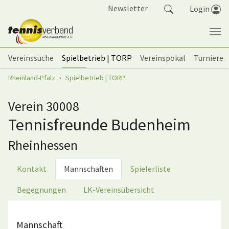
Springe zum Seiteninhalt
Newsletter
Login
Vereinssuche
Spielbetrieb | TORP
Vereinspokal
Turniere
Sie sind hier:
Rheinland-Pfalz
Spielbetrieb | TORP
Verein 30008
Tennisfreunde Budenheim
Rheinhessen
Kontakt
Mannschaften
Spielerliste
Begegnungen
LK-Vereinsübersicht
Mannschaft