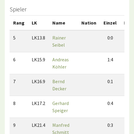
Spieler
Rang
LK
Name
Nation
Einzel
Dop
5
LK13.8
Rainer
0:0
0:
Seibel
6
LK15.9
Andreas
1:4
2:
Köhler
7
LK16.9
Bernd
0:1
0:
Decker
8
LK17.2
Gerhard
0:4
1:
Speiger
9
LK21.4
Manfred
0:3
1:
Schmitt