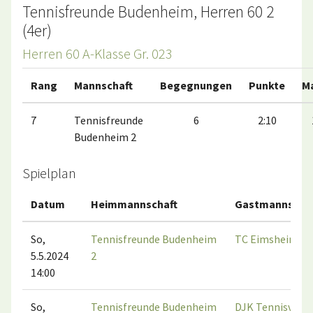
Tennisfreunde Budenheim, Herren 60 2
(4er)
Herren 60 A-Klasse Gr. 023
Rang
Mannschaft
Begegnungen
Punkte
M
7
Tennisfreunde
6
2:10
Budenheim 2
Spielplan
Datum
Heimmannschaft
Gastmannscha
So,
Tennisfreunde Budenheim
TC Eimsheim 1
5.5.2024
2
14:00
So,
Tennisfreunde Budenheim
DJK Tennisverei