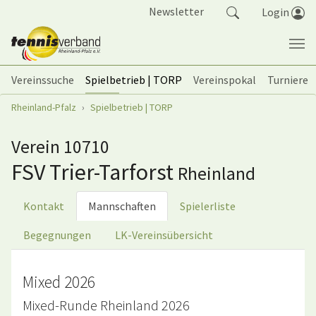
Springe zum Seiteninhalt
Newsletter
Login
Vereinssuche
Spielbetrieb | TORP
Vereinspokal
Turniere
Sie sind hier:
Rheinland-Pfalz
Spielbetrieb | TORP
Verein 10710
FSV Trier-Tarforst
Rheinland
Kontakt
Mannschaften
Spielerliste
Begegnungen
LK-Vereinsübersicht
Mixed 2026
Mixed-Runde Rheinland 2026