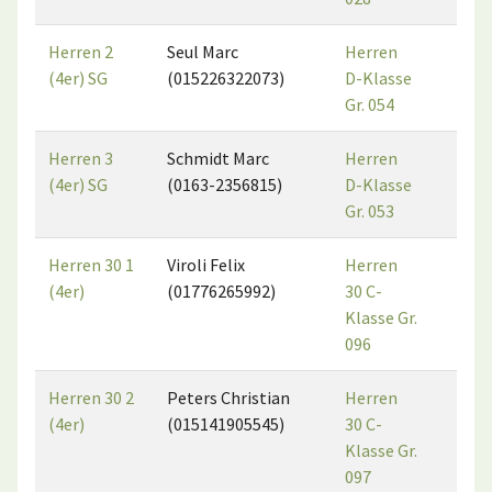
Herren 2
Seul Marc
Herren
4
(4er) SG
(015226322073)
D-Klasse
Gr. 054
Herren 3
Schmidt Marc
Herren
4
(4er) SG
(0163-2356815)
D-Klasse
Gr. 053
Herren 30 1
Viroli Felix
Herren
4
(4er)
(01776265992)
30 C-
Klasse Gr.
096
Herren 30 2
Peters Christian
Herren
5
(4er)
(015141905545)
30 C-
Klasse Gr.
097