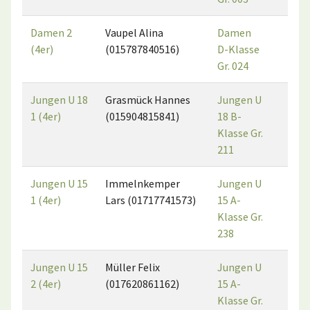
Damen 2
Vaupel Alina
Damen
4
(4er)
(015787840516)
D-Klasse
Gr. 024
Jungen U 18
Grasmück Hannes
Jungen U
3
1 (4er)
(015904815841)
18 B-
Klasse Gr.
211
Jungen U 15
Immelnkemper
Jungen U
5
1 (4er)
Lars (01717741573)
15 A-
Klasse Gr.
238
Jungen U 15
Müller Felix
Jungen U
7
2 (4er)
(017620861162)
15 A-
Klasse Gr.