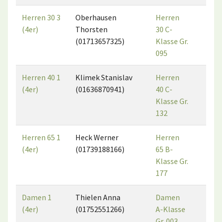
Herren 30 3
Oberhausen
Herren
6
(4er)
Thorsten
30 C-
(01713657325)
Klasse Gr.
095
Herren 40 1
Klimek Stanislav
Herren
2
(4er)
(01636870941)
40 C-
Klasse Gr.
132
Herren 65 1
Heck Werner
Herren
7
(4er)
(01739188166)
65 B-
Klasse Gr.
177
Damen 1
Thielen Anna
Damen
5
(4er)
(01752551266)
A-Klasse
Gr. 003