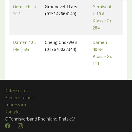
Gemischt U
Groeneveld Lars
Gemischt
1
10 1
(015142664140)
U 10 A-
Klasse Gr.
284
Damen 40 1
Cheng Cho-Wen
Damen
6
(4er) SG
(017670032344)
40 B-
Klasse Gr.
111
Datenschutz
Barrierefreiheit
Impressum
Kontakt
©Tennisverband Rheinland-Pfalz e.V.