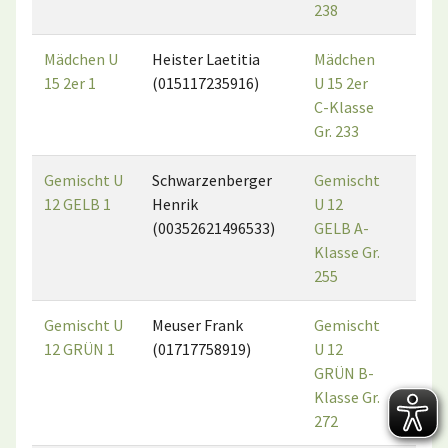
238
Mädchen U
Heister Laetitia
Mädchen
2
15 2er 1
(015117235916)
U 15 2er
C-Klasse
Gr. 233
Gemischt U
Schwarzenberger
Gemischt
2
12 GELB 1
Henrik
U 12
(00352621496533)
GELB A-
Klasse Gr.
255
Gemischt U
Meuser Frank
Gemischt
6
12 GRÜN 1
(01717758919)
U 12
GRÜN B-
Klasse Gr.
272