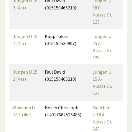
Jungen U 18
Faul David
Jungen U
1
3 (4er)
(015150465210)
18 C-
Klasse Gr.
123
Jungen U 15
Kapp Lukas
Jungen U
1
1 (4er)
(015150530997)
15 A-
Klasse Gr.
128
Jungen U 15
Faul David
Jungen U
5
2 (4er)
(015150465210)
15 A-
Klasse Gr.
127
Mädchen U
Bosch Christoph
Mädchen
3
18 1 (4er)
(+4917662526485)
U 18 A-
Klasse Gr.
143