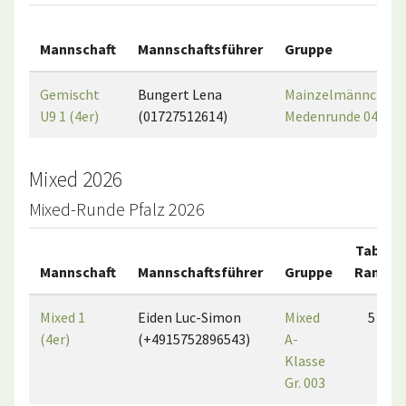
Mannschaft
Mannschaftsführer
Gruppe
Gemischt
Bungert Lena
Mainzelmännchen
U9 1 (4er)
(01727512614)
Medenrunde 04
Mixed 2026
Mixed-Runde Pfalz 2026
Tab.-
Mannschaft
Mannschaftsführer
Gruppe
Rang
Mixed 1
Eiden Luc-Simon
Mixed
5
(4er)
(+4915752896543)
A-
Klasse
Gr. 003