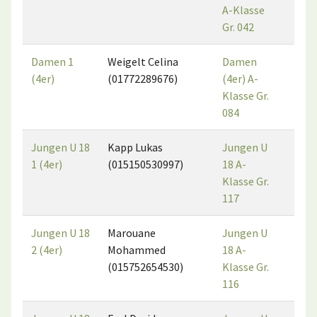
A-Klasse
Gr. 042
Damen 1
Weigelt Celina
Damen
2
(4er)
(01772289676)
(4er) A-
Klasse Gr.
084
Jungen U 18
Kapp Lukas
Jungen U
1
1 (4er)
(015150530997)
18 A-
Klasse Gr.
117
Jungen U 18
Marouane
Jungen U
4
2 (4er)
Mohammed
18 A-
(015752654530)
Klasse Gr.
116