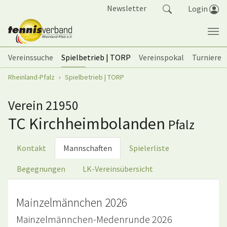
Springe zum Seiteninhalt
Newsletter
Login
Vereinssuche
Spielbetrieb | TORP
Vereinspokal
Turniere
Sie sind hier:
Rheinland-Pfalz
Spielbetrieb | TORP
Verein 21950
TC Kirchheimbolanden
Pfalz
Kontakt
Mannschaften
Spielerliste
Begegnungen
LK-Vereinsübersicht
Mainzelmännchen 2026
Mainzelmännchen-Medenrunde 2026