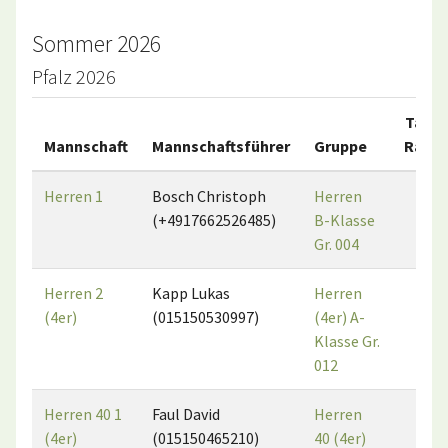
Sommer 2026
Pfalz 2026
Tab.-
Mannschaft
Mannschaftsführer
Gruppe
Rang
Herren 1
Bosch Christoph
Herren
1
(+4917662526485)
B-Klasse
Gr. 004
Herren 2
Kapp Lukas
Herren
2
(4er)
(015150530997)
(4er) A-
Klasse Gr.
012
Herren 40 1
Faul David
Herren
1
(4er)
(015150465210)
40 (4er)