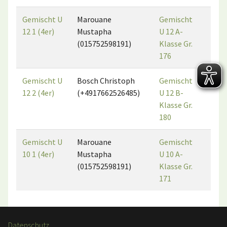
Gemischt U
Marouane
Gemischt
3
12 1 (4er)
Mustapha
U 12 A-
(015752598191)
Klasse Gr.
176
Gemischt U
Bosch Christoph
Gemischt
2
12 2 (4er)
(+4917662526485)
U 12 B-
Klasse Gr.
180
Gemischt U
Marouane
Gemischt
1
10 1 (4er)
Mustapha
U 10 A-
(015752598191)
Klasse Gr.
171
Datenschutz