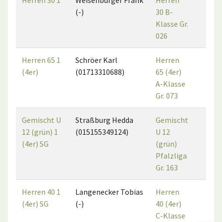
Herren 30 1
Weisenburger Frank
Herren
1
(-)
30 B-
Klasse Gr.
026
Herren 65 1
Schröer Karl
Herren
3
(4er)
(01713310688)
65 (4er)
A-Klasse
Gr. 073
Gemischt U
Straßburg Hedda
Gemischt
5
12 (grün) 1
(015155349124)
U 12
(4er) SG
(grün)
Pfalzliga
Gr. 163
Herren 40 1
Langenecker Tobias
Herren
2
(4er) SG
(-)
40 (4er)
C-Klasse