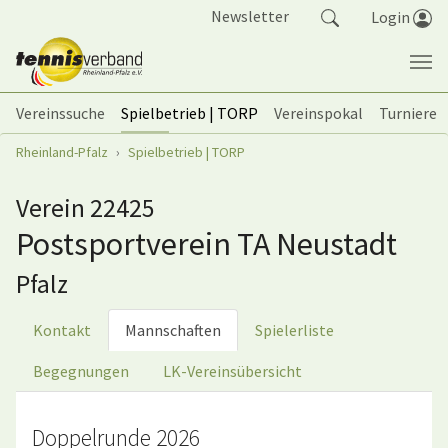
Springe zum Seiteninhalt
Newsletter
Login
Vereinssuche
Spielbetrieb | TORP
Vereinspokal
Turniere
Sie sind hier:
Rheinland-Pfalz
Spielbetrieb | TORP
Verein 22425
Postsportverein TA Neustadt
Pfalz
Kontakt
Mannschaften
Spielerliste
Begegnungen
LK-Vereinsübersicht
Doppelrunde 2026