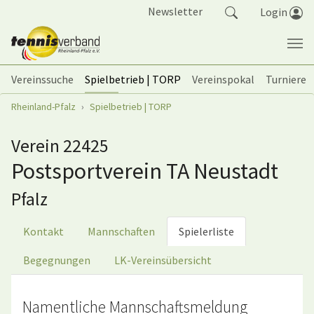
Springe zum Seiteninhalt
Newsletter
Login
Vereinssuche
Spielbetrieb | TORP
Vereinspokal
Turniere
Sie sind hier:
Rheinland-Pfalz
Spielbetrieb | TORP
Verein 22425
Postsportverein TA Neustadt
Pfalz
Kontakt
Mannschaften
Spielerliste
Begegnungen
LK-Vereinsübersicht
Namentliche Mannschaftsmeldung