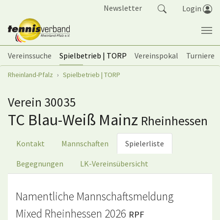
Springe zum Seiteninhalt
Newsletter
Login
Vereinssuche
Spielbetrieb | TORP
Vereinspokal
Turniere
Sie sind hier:
Rheinland-Pfalz
Spielbetrieb | TORP
Verein 30035
TC Blau-Weiß Mainz
Rheinhessen
Kontakt
Mannschaften
Spielerliste
Begegnungen
LK-Vereinsübersicht
Namentliche Mannschaftsmeldung
Mixed Rheinhessen 2026
RPF