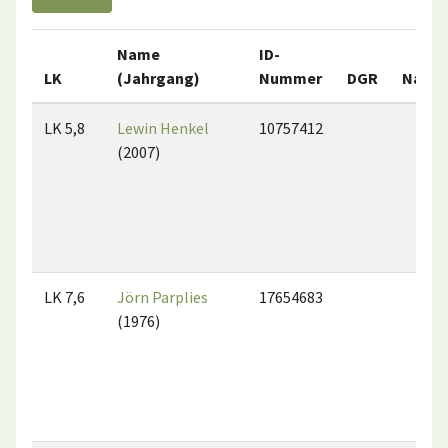
Name
ID-
LK
(Jahrgang)
Nummer
DGR
Natio
LK 5,8
Lewin Henkel
10757412
(2007)
LK 7,6
Jörn Parplies
17654683
(1976)