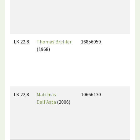
LK 22,8
Thomas Brehler
16856059
(1968)
LK 22,8
Matthias
10666130
Dall'Asta
(2006)