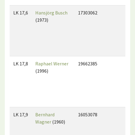
LK 17,6
Hansjörg Busch
17303062
(1973)
LK 17,8
Raphael Werner
19662385
(1996)
LK 17,9
Bernhard
16053078
Wagner
(1960)