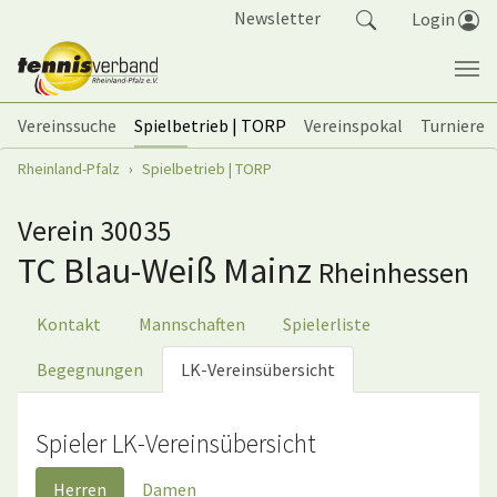
Springe zum Seiteninhalt
Newsletter
Login
Vereinssuche
Spielbetrieb | TORP
Vereinspokal
Turniere
Sie sind hier:
Rheinland-Pfalz
Spielbetrieb | TORP
Verein 30035
TC Blau-Weiß Mainz
Rheinhessen
Kontakt
Mannschaften
Spielerliste
Begegnungen
LK-Vereinsübersicht
Spieler LK-Vereinsübersicht
Herren
Damen