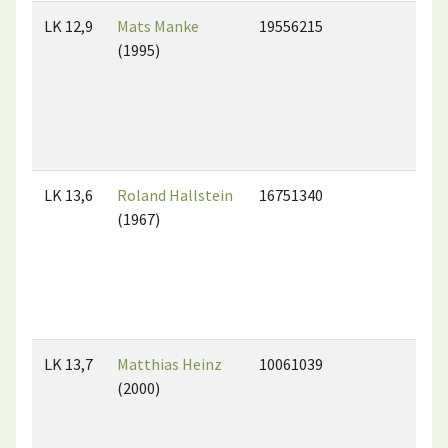
LK 12,9
Mats Manke
19556215
(1995)
LK 13,6
Roland Hallstein
16751340
(1967)
LK 13,7
Matthias Heinz
10061039
(2000)