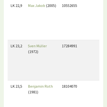
LK 22,9
Max Jakob
(2005)
10552655
LK 23,2
Sven Müller
17284991
(1972)
LK 23,5
Benjamin Roth
18104070
(1981)