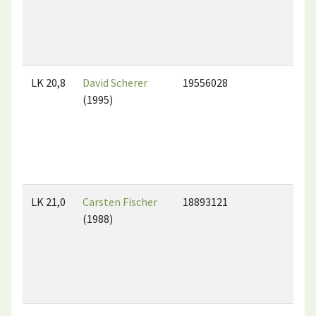
LK 20,8
David Scherer
19556028
(1995)
LK 21,0
Carsten Fischer
18893121
(1988)