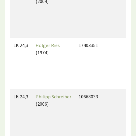
(2004)
LK 24,3
Holger Ries
17403351
(1974)
LK 24,3
Philipp Schreiber
10668033
(2006)