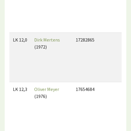
LK 12,0
Dirk Mertens
17282865
(1972)
LK 12,3
Oliver Meyer
17654684
(1976)