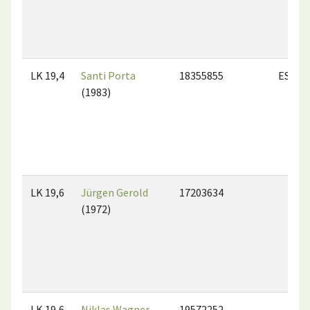
LK 19,4
Santi Porta
18355855
ESP
(1983)
LK 19,6
Jürgen Gerold
17203634
(1972)
LK 19,6
Niklas Wagner
19572252