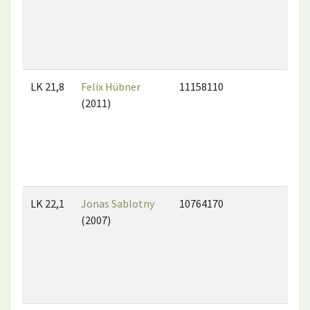
LK 21,8
Felix Hübner
11158110
(2011)
LK 22,1
Jonas Sablotny
10764170
(2007)