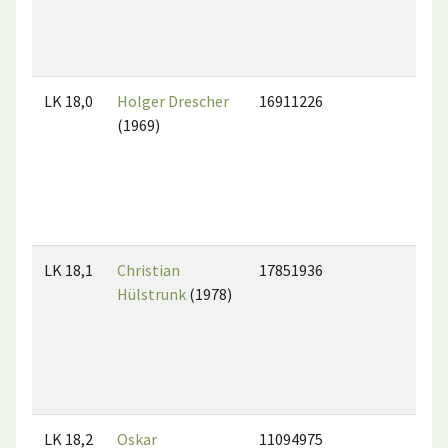
LK 18,0
Holger Drescher
16911226
(1969)
LK 18,1
Christian
17851936
Hülstrunk
(1978)
LK 18,2
Oskar
11094975