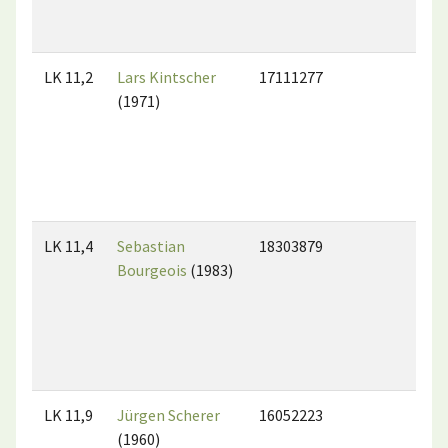
LK 11,2
Lars Kintscher
17111277
(1971)
LK 11,4
Sebastian
18303879
Bourgeois
(1983)
LK 11,9
Jürgen Scherer
16052223
(1960)