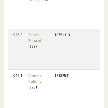
LK 15,8
Tobias
18751313
Fritschi
(1987)
LK 16,1
Dominic
18152541
Hußong
(1981)