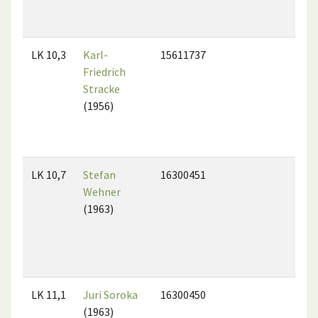
LK 10,3
Karl-
15611737
Friedrich
Stracke
(1956)
LK 10,7
Stefan
16300451
Wehner
(1963)
LK 11,1
Juri Soroka
16300450
(1963)