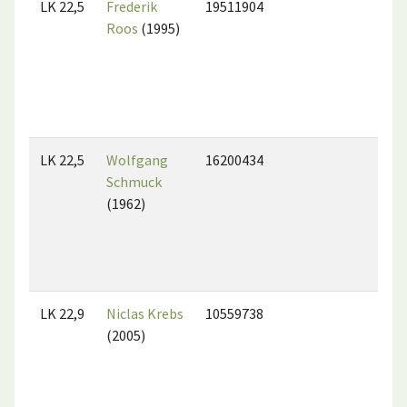
LK 22,5
Frederik
19511904
Roos
(1995)
LK 22,5
Wolfgang
16200434
Schmuck
(1962)
LK 22,9
Niclas Krebs
10559738
(2005)