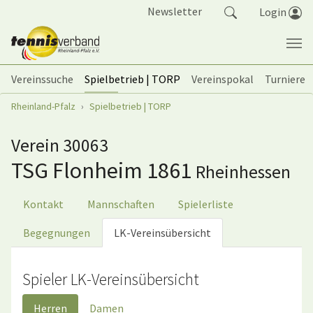
Springe zum Seiteninhalt
Newsletter
Login
Vereinssuche
Spielbetrieb | TORP
Vereinspokal
Turniere
Sie sind hier:
Rheinland-Pfalz
Spielbetrieb | TORP
Verein 30063
TSG Flonheim 1861
Rheinhessen
Kontakt
Mannschaften
Spielerliste
Begegnungen
LK-Vereinsübersicht
Spieler LK-Vereinsübersicht
Herren
Damen