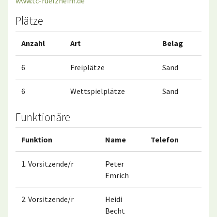
www.tc-ruelzheim.de
Plätze
Anzahl
Art
Belag
6
Freiplätze
Sand
6
Wettspielplätze
Sand
Funktionäre
Funktion
Name
Telefon
M
1. Vorsitzende/r
Peter
0
Emrich
2. Vorsitzende/r
Heidi
0
Becht