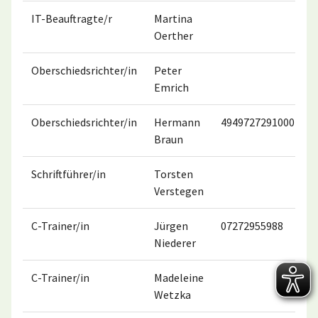
IT-Beauftragte/r
Martina
Oerther
Oberschiedsrichter/in
Peter
0
Emrich
Oberschiedsrichter/in
Hermann
4949727291000
0
Braun
Schriftführer/in
Torsten
Verstegen
C-Trainer/in
Jürgen
07272955988
0
Niederer
C-Trainer/in
Madeleine
Wetzka