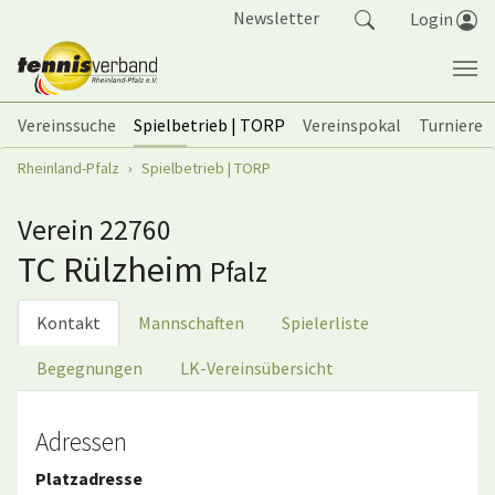
Springe zum Seiteninhalt
Newsletter
Login
Vereinssuche
Spielbetrieb | TORP
Vereinspokal
Turniere
Sie sind hier:
Rheinland-Pfalz
Spielbetrieb | TORP
Verein 22760
TC Rülzheim
Pfalz
Kontakt
Mannschaften
Spielerliste
Begegnungen
LK-Vereinsübersicht
Adressen
Platzadresse