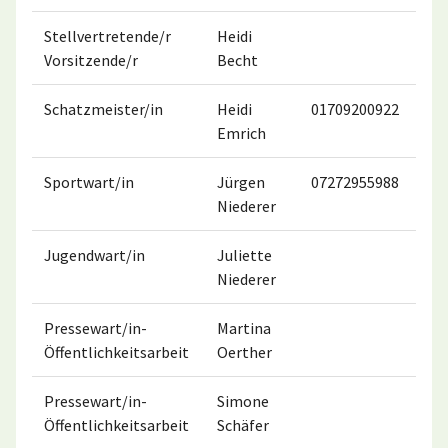
Stellvertretende/r
Heidi
0
Vorsitzende/r
Becht
Schatzmeister/in
Heidi
01709200922
0
Emrich
Sportwart/in
Jürgen
07272955988
0
Niederer
Jugendwart/in
Juliette
Niederer
Pressewart/in-
Martina
Öffentlichkeitsarbeit
Oerther
Pressewart/in-
Simone
Öffentlichkeitsarbeit
Schäfer