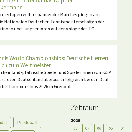
chaften - Titel für das Doppel
ckermann
Turniertagen voller spannender Matches gingen am
ie Nationalen Deutschen Tennismeisterschaften der
rinnen und Jungsenioren auf der Anlage des TC…
nnis World Championships: Deutsche Herren
sich zum Weltmeister
r rheinland-pfälzische Spieler und Spielerinnen vom GSV
rtreten Deutschland überaus erfolgreich bei den Deaf
rld Championships 2026 in Grenoble.
Zeitraum
2026
adel
Pickleball
08
07
06
05
04