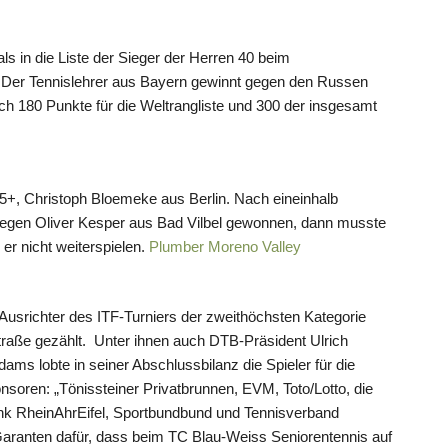
ls in die Liste der Sieger der Herren 40 beim
en. Der Tennislehrer aus Bayern gewinnt gegen den Russen
ich 180 Punkte für die Weltrangliste und 300 der insgesamt
45+, Christoph Bloemeke aus Berlin. Nach eineinhalb
 gegen Oliver Kesper aus Bad Vilbel gewonnen, dann musste
er nicht weiterspielen.
Plumber Moreno Valley
Ausrichter des ITF-Turniers der zweithöchsten Kategorie
raße gezählt. Unter ihnen auch DTB-Präsident Ulrich
dams lobte in seiner Abschlussbilanz die Spieler für die
soren: „Tönissteiner Privatbrunnen, EVM, Toto/Lotto, die
nk RheinAhrEifel, Sportbundbund und Tennisverband
 Garanten dafür, dass beim TC Blau-Weiss Seniorentennis auf