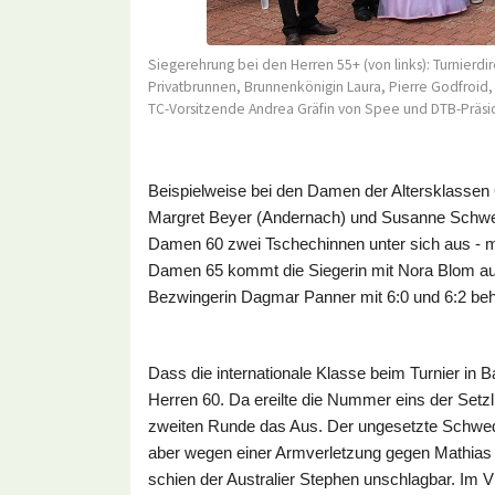
Siegerehrung bei den Herren 55+ (von links): Turnierdi
Privatbrunnen, Brunnenkönigin Laura, Pierre Godfroid, 
TC-Vorsitzende Andrea Gräfin von Spee und DTB-Präside
Beispielweise bei den Damen der Altersklassen
Margret Beyer (Andernach) und Susanne Schwed
Damen 60 zwei Tschechinnen unter sich aus - 
Damen 65 kommt die Siegerin mit Nora Blom au
Bezwingerin Dagmar Panner mit 6:0 und 6:2 beh
Dass die internationale Klasse beim Turnier in B
Herren 60. Da ereilte die Nummer eins der Setzli
zweiten Runde das Aus. Der ungesetzte Schwede
aber wegen einer Armverletzung gegen Mathias F
schien der Australier Stephen unschlagbar. Im Vi