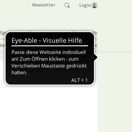
Newsletter
Login
 Sportarten
Partner
Verband
Downloads
lbetrieb | TORP
Vereinspokal
Turniere