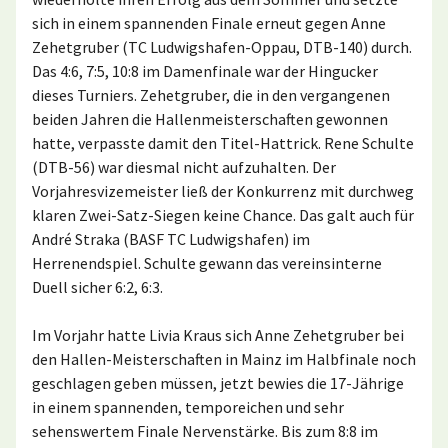
sich in einem spannenden Finale erneut gegen Anne
Zehetgruber (TC Ludwigshafen-Oppau, DTB-140) durch.
Das 4:6, 7:5, 10:8 im Damenfinale war der Hingucker
dieses Turniers. Zehetgruber, die in den vergangenen
beiden Jahren die Hallenmeisterschaften gewonnen
hatte, verpasste damit den Titel-Hattrick. Rene Schulte
(DTB-56) war diesmal nicht aufzuhalten. Der
Vorjahresvizemeister ließ der Konkurrenz mit durchweg
klaren Zwei-Satz-Siegen keine Chance. Das galt auch für
André Straka (BASF TC Ludwigshafen) im
Herrenendspiel. Schulte gewann das vereinsinterne
Duell sicher 6:2, 6:3.
Im Vorjahr hatte Livia Kraus sich Anne Zehetgruber bei
den Hallen-Meisterschaften in Mainz im Halbfinale noch
geschlagen geben müssen, jetzt bewies die 17-Jährige
in einem spannenden, temporeichen und sehr
sehenswertem Finale Nervenstärke. Bis zum 8:8 im