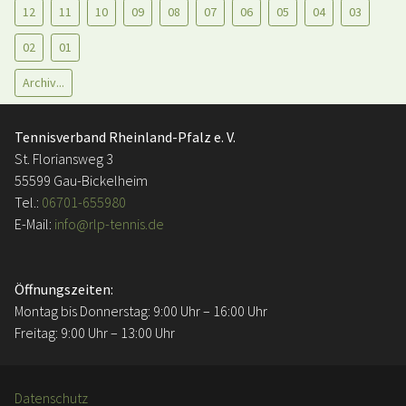
12
11
10
09
08
07
06
05
04
03
02
01
Archiv...
Tennisverband Rheinland-Pfalz e. V.
St. Floriansweg 3
55599 Gau-Bickelheim
Tel.:
06701-655980
E-Mail:
info@rlp-tennis.de
Öffnungszeiten:
Montag bis Donnerstag: 9:00 Uhr – 16:00 Uhr
Freitag: 9:00 Uhr – 13:00 Uhr
Datenschutz