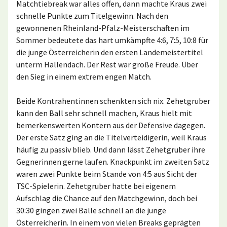
Matchtiebreak war alles offen, dann machte Kraus zwei
schnelle Punkte zum Titelgewinn. Nach den
gewonnenen Rheinland-Pfalz-Meisterschaften im
Sommer bedeutete das hart umkämpfte 4:6, 7:5, 10:8 für
die junge Österreicherin den ersten Landemeistertitel
unterm Hallendach. Der Rest war große Freude. Über
den Sieg in einem extrem engen Match.
Beide Kontrahentinnen schenkten sich nix. Zehetgruber
kann den Ball sehr schnell machen, Kraus hielt mit
bemerkenswerten Kontern aus der Defensive dagegen.
Der erste Satz ging an die Titelverteidigerin, weil Kraus
häufig zu passiv blieb. Und dann lässt Zehetgruber ihre
Gegnerinnen gerne laufen. Knackpunkt im zweiten Satz
waren zwei Punkte beim Stande von 4:5 aus Sicht der
TSC-Spielerin. Zehetgruber hatte bei eigenem
Aufschlag die Chance auf den Matchgewinn, doch bei
30:30 gingen zwei Bälle schnell an die junge
Österreicherin. In einem von vielen Breaks geprägten