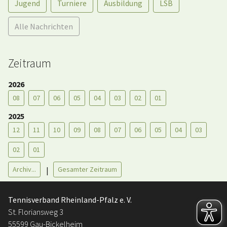
Jugend
Turniere
Ausbildung
LSB
Alle Nachrichten
Zeitraum
2026
08
07
06
05
04
03
02
01
2025
12
11
10
09
08
07
06
05
04
03
02
01
Archiv...
Gesamter Zeitraum
|
Tennisverband Rheinland-Pfalz e. V.
St. Floriansweg 3
55599 Gau-Bickelheim