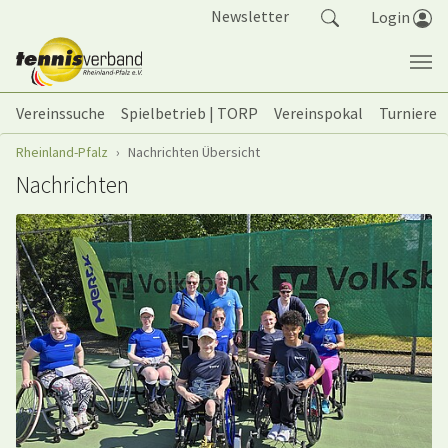
Springe zum Seiteninhalt
Newsletter
Login
Vereinssuche
Spielbetrieb | TORP
Vereinspokal
Turniere
Sie sind hier:
Rheinland-Pfalz
Nachrichten Übersicht
Nachrichten