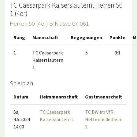
TC Caesarpark Kaiserslautern, Herren 50
1 (4er)
Herren 50 (4er) B-Klasse Gr. 061
Rang
Mannschaft
Begegnungen
Punkte
M
1
TC Caesarpark
5
9:1
Kaiserslautern
1
Spielplan
Datum
Heimmannschaft
Gastmannschaft
Ma
Sa,
TC Caesarpark
TC BW im VfR
4.5.2024
Kaiserslautern 1
Hettenleidelheim
14:00
2