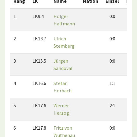
Rang
LK
Name
Nation
Einzel
Dopp
1
LK9.4
Holger
0:0
0:
Halfmann
2
LK13.7
Ulrich
0:0
0:
Stemberg
3
LK15.5
Jürgen
0:0
0:
Sandoval
4
LK16.6
Stefan
1:1
2:
Horbach
5
LK17.6
Werner
2:1
1:
Herzog
6
LK17.8
Fritz von
0:0
1:
Wuthenau