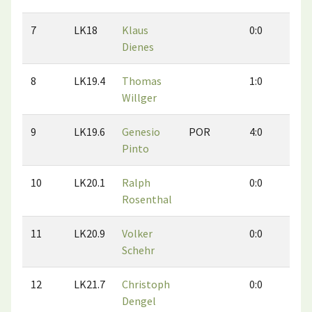
7
LK18
Klaus
0:0
0:
Dienes
8
LK19.4
Thomas
1:0
1:
Willger
9
LK19.6
Genesio
POR
4:0
1:
Pinto
10
LK20.1
Ralph
0:0
0:
Rosenthal
11
LK20.9
Volker
0:0
1:
Schehr
12
LK21.7
Christoph
0:0
0:
Dengel