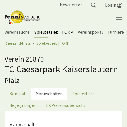
Springe zum Seiteninhalt
Newsletter
Login
Vereinssuche
Spielbetrieb | TORP
Vereinspokal
Turniere
Sie sind hier:
Rheinland-Pfalz
Spielbetrieb | TORP
Verein 21870
TC Caesarpark Kaiserslautern
Pfalz
Kontakt
Mannschaften
Spielerliste
Begegnungen
LK-Vereinsübersicht
Mannschaft