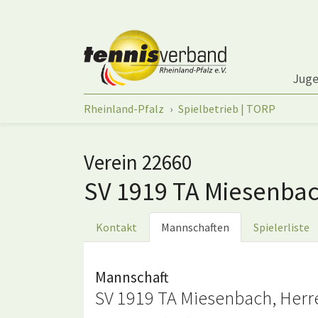
Springe zum Seiteninhalt
Jug
Sie sind hier:
Rheinland-Pfalz
Spielbetrieb | TORP
Verein 22660
SV 1919 TA Miesenba
Kontakt
Mannschaften
Spielerliste
Mannschaft
SV 1919 TA Miesenbach, Herre