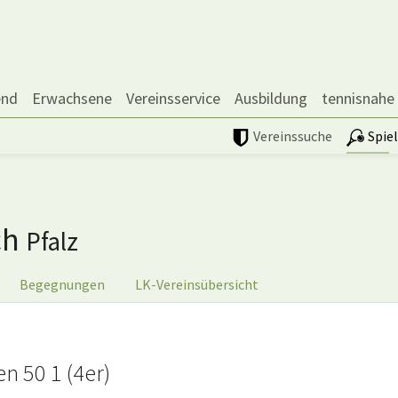
end
Erwachsene
Vereinsservice
Ausbildung
tennisnahe
Vereinssuche
Spie
ch
Pfalz
Begegnungen
LK-Vereinsübersicht
n 50 1 (4er)