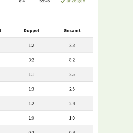
8:4
65:46
anzeigen
l
Doppel
Gesamt
1:2
2:3
3:2
8:2
1:1
2:5
1:3
2:5
1:2
2:4
1:0
1:0
0:2
0:4