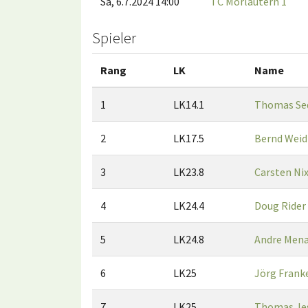
Sa, 6.7.2024 14:00
TC Morlautern 1
Spieler
Rang
LK
Name
1
LK14.1
Thomas Se
2
LK17.5
Bernd Weid
3
LK23.8
Carsten Ni
4
LK24.4
Doug Rider
5
LK24.8
Andre Men
6
LK25
Jörg Frank
7
LK25
Thomas Je