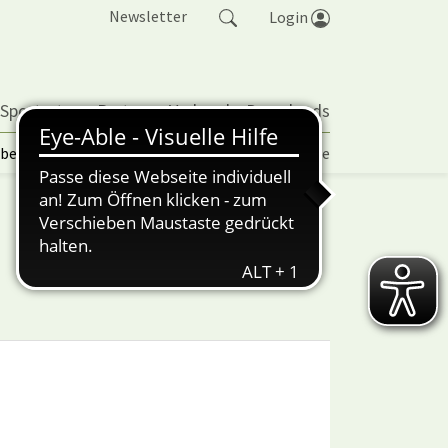
Newsletter
Login
 Sportarten
Partner
Verband
Downloads
lbetrieb | TORP
Vereinspokal
Turniere