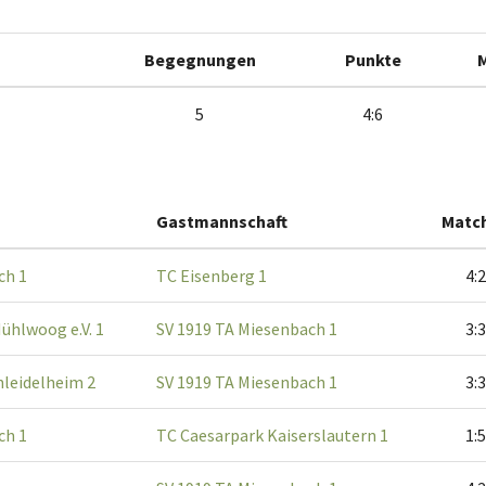
Begegnungen
Punkte
5
4:6
Gastmannschaft
Matc
ch 1
TC Eisenberg 1
4:2
ühlwoog e.V. 1
SV 1919 TA Miesenbach 1
3:3
leidelheim 2
SV 1919 TA Miesenbach 1
3:3
ch 1
TC Caesarpark Kaiserslautern 1
1:5