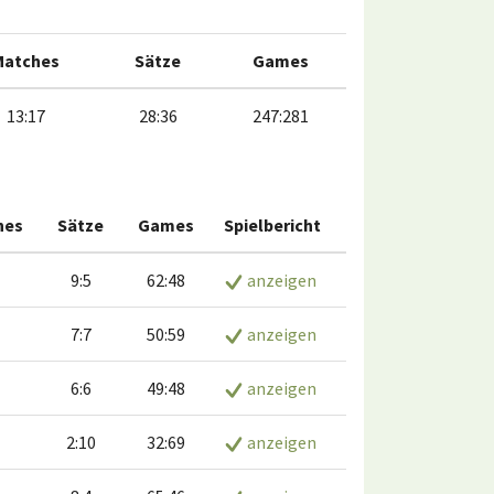
Matches
Sätze
Games
13:17
28:36
247:281
hes
Sätze
Games
Spielbericht
9:5
62:48
anzeigen
7:7
50:59
anzeigen
6:6
49:48
anzeigen
2:10
32:69
anzeigen