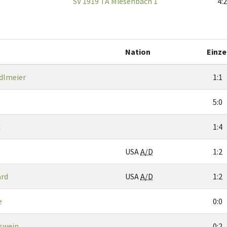
SV 1919 TA Miesenbach 1
4:2
Nation
Einze
dlmeier
1:1
5:0
x
1:4
USA
A/D
1:2
ard
USA
A/D
1:2
e
0:0
swein
0:2