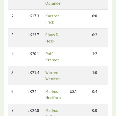
Opländer
2
LK17.3
Karsten
0:0
0:0
Frick
3
LK23.7
Claus D.
0:2
0:1
Hess
4
LK20.1
Ralf
1:2
3:0
Krämer
5
LK21.4
Warren
1:0
1:0
Weniton
6
LK24
Markus
USA
0:4
2:1
Nuciforo
7
LK24.8
Markus
0:0
0:0