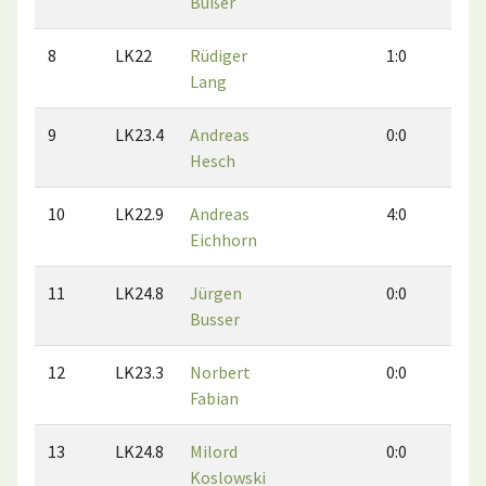
Bußer
8
LK22
Rüdiger
1:0
0:1
Lang
9
LK23.4
Andreas
0:0
0:0
Hesch
10
LK22.9
Andreas
4:0
1:1
Eichhorn
11
LK24.8
Jürgen
0:0
0:0
Busser
12
LK23.3
Norbert
0:0
0:0
Fabian
13
LK24.8
Milord
0:0
2:2
Koslowski