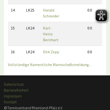
14
LK25
Harald
0:0
0:0
Schneider
15
LK24
Karl-
0:0
0:0
Heinz
Bernhart
16
LK24
Dirk Zepp
0:0
0:0
Vollständige Namentliche Mannschaftsmeldung...
Datenschutz
Barrierefreiheit
Impressum
Kontakt
©Tennisverband Rheinland-Pfalz e.V.