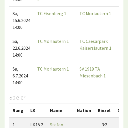
Sa,
TC Eisenberg 1
TC Morlautern 1
15.6.2024
14:00
Sa,
TC Morlautern 1
TC Caesarpark
22.6.2024
Kaiserslautern 1
14:00
Sa,
TC Morlautern 1
SV 1919 TA
6.7.2024
Miesenbach 1
14:00
Spieler
Rang
LK
Name
Nation
Einzel
Dopp
1
LK15.2
Stefan
3:2
3:1