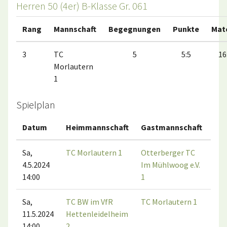
Herren 50 (4er) B-Klasse Gr. 061
Rang
Mannschaft
Begegnungen
Punkte
Mat
3
TC
5
5:5
16
Morlautern
1
Spielplan
Datum
Heimmannschaft
Gastmannschaft
Ma
Sa,
TC Morlautern 1
Otterberger TC
4.5.2024
Im Mühlwoog e.V.
14:00
1
Sa,
TC BW im VfR
TC Morlautern 1
11.5.2024
Hettenleidelheim
14:00
2