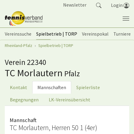
Springe zum Seiteninhalt
Newsletter
Login
Vereinssuche
Spielbetrieb | TORP
Vereinspokal
Turniere
Sie sind hier:
Rheinland-Pfalz
Spielbetrieb | TORP
Verein 22340
TC Morlautern
Pfalz
Kontakt
Mannschaften
Spielerliste
Begegnungen
LK-Vereinsübersicht
Mannschaft
TC Morlautern, Herren 50 1 (4er)