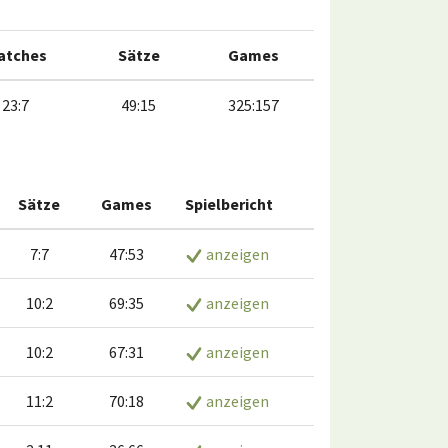
atches
Sätze
Games
23:7
49:15
325:157
Sätze
Games
Spielbericht
7:7
47:53
anzeigen
10:2
69:35
anzeigen
10:2
67:31
anzeigen
11:2
70:18
anzeigen