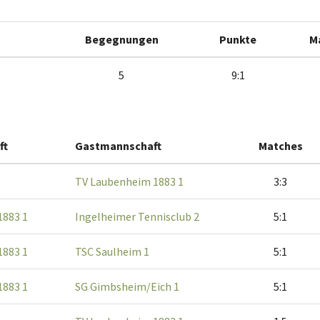
Begegnungen
Punkte
M
5
9:1
ft
Gastmannschaft
Matches
TV Laubenheim 1883 1
3:3
1883 1
Ingelheimer Tennisclub 2
5:1
1883 1
TSC Saulheim 1
5:1
1883 1
SG Gimbsheim/Eich 1
5:1