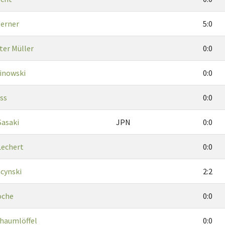
erner
5:0
ter Müller
0:0
inowski
0:0
ss
0:0
Sasaki
JPN
0:0
Lechert
0:0
cynski
2:2
oche
0:0
haumlöffel
0:0