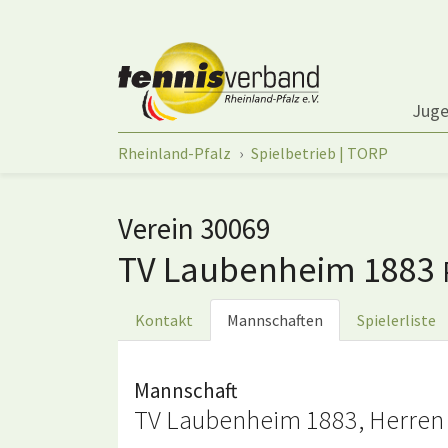
Springe zum Seiteninhalt
Jug
Sie sind hier:
Rheinland-Pfalz
Spielbetrieb | TORP
Verein 30069
TV Laubenheim 1883
Kontakt
Mannschaften
Spielerliste
Mannschaft
TV Laubenheim 1883, Herren 7