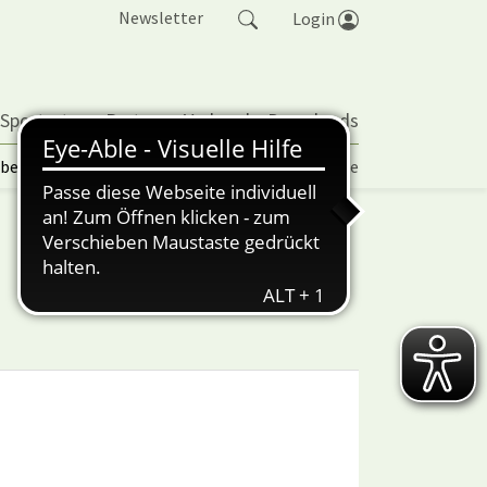
Newsletter
Login
 Sportarten
Partner
Verband
Downloads
lbetrieb | TORP
Vereinspokal
Turniere