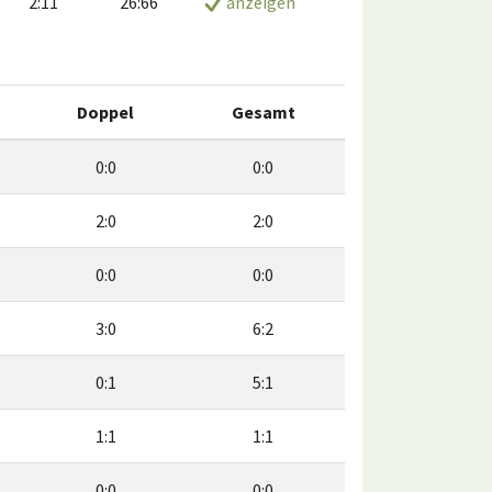
2:11
26:66
anzeigen
Doppel
Gesamt
0:0
0:0
2:0
2:0
0:0
0:0
3:0
6:2
0:1
5:1
1:1
1:1
0:0
0:0