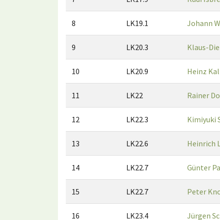
8
LK19.1
Johann W
9
LK20.3
Klaus-Die
10
LK20.9
Heinz Kal
11
LK22
Rainer Do
12
LK22.3
Kimiyuki 
13
LK22.6
Heinrich 
14
LK22.7
Günter Pa
15
LK22.7
Peter Kn
16
LK23.4
Jürgen Sc