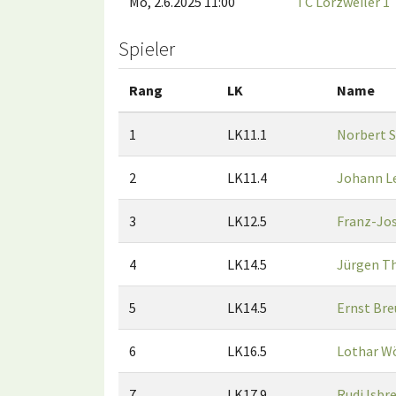
Mo, 2.6.2025 11:00
TC Lörzweiler 1
Spieler
Rang
LK
Name
1
LK11.1
Norbert 
2
LK11.4
Johann L
3
LK12.5
Franz-Jos
4
LK14.5
Jürgen T
5
LK14.5
Ernst Bre
6
LK16.5
Lothar W
7
LK17.9
Rudi Isbr