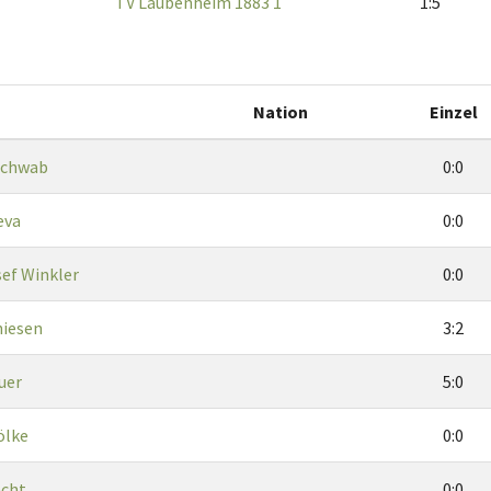
TV Laubenheim 1883 1
1:5
Nation
Einzel
Schwab
0:0
eva
0:0
ef Winkler
0:0
hiesen
3:2
uer
5:0
ölke
0:0
echt
0:0