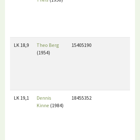
LK 18,9
Theo Berg
15405190
(1954)
LK 19,1
Dennis
18455352
Kinne
(1984)