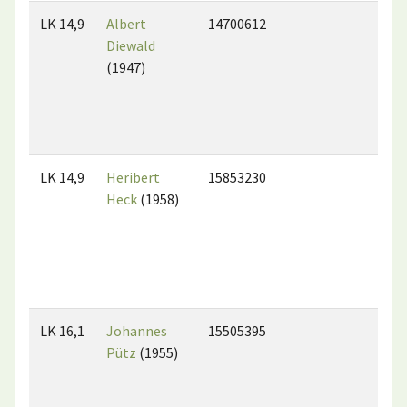
LK 14,9
Albert
14700612
Diewald
(1947)
LK 14,9
Heribert
15853230
Heck
(1958)
LK 16,1
Johannes
15505395
Pütz
(1955)