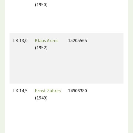
(1950)
LK 13,0
Klaus Arens
15205565
(1952)
LK 14,5
Ernst Zähres
14906380
(1949)