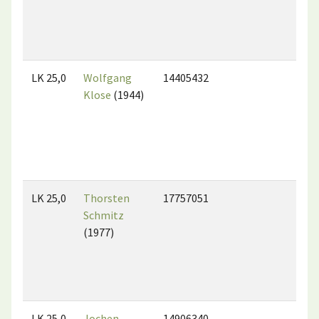
LK 25,0
Wolfgang
14405432
Klose
(1944)
LK 25,0
Thorsten
17757051
Schmitz
(1977)
LK 25,0
Jochen
14906340