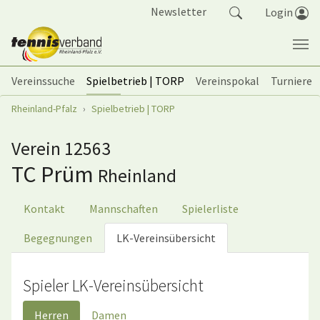
Springe zum Seiteninhalt
Newsletter
Login
Vereinssuche
Spielbetrieb | TORP
Vereinspokal
Turniere
Sie sind hier:
Rheinland-Pfalz
Spielbetrieb | TORP
Verein 12563
TC Prüm
Rheinland
Kontakt
Mannschaften
Spielerliste
Begegnungen
LK-Vereinsübersicht
Spieler LK-Vereinsübersicht
Herren
Damen