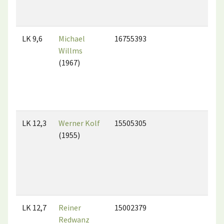
LK 9,6
Michael
16755393
Willms
(1967)
LK 12,3
Werner Kolf
15505305
(1955)
LK 12,7
Reiner
15002379
Redwanz