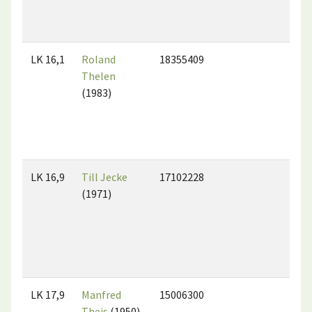
LK 16,1
Roland
18355409
Thelen
(1983)
LK 16,9
Till Jecke
17102228
(1971)
LK 17,9
Manfred
15006300
Theis
(1950)