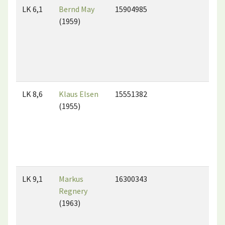
LK 6,1
Bernd May
15904985
(1959)
LK 8,6
Klaus Elsen
15551382
(1955)
LK 9,1
Markus
16300343
Regnery
(1963)