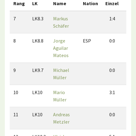
Rang
LK
Name
Nation
Einzel
Dop
7
LK8.3
Markus
1:4
1:
Schäfer
8
LK8.8
Jorge
ESP
0:0
0:
Aguilar
Mateos
9
LK9.7
Michael
0:0
0:
Müller
10
LK10
Mario
3:1
1:
Müller
11
LK10
Andreas
0:0
0:
Metzler