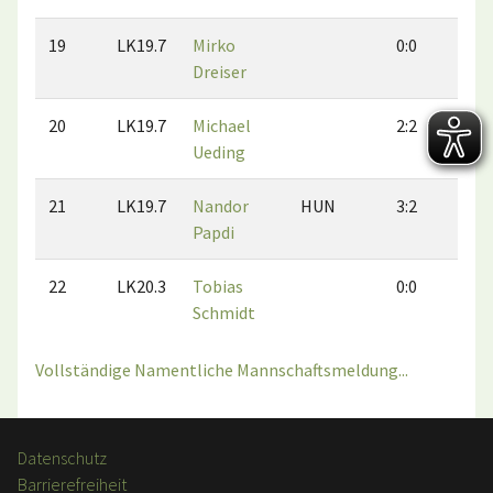
19
LK19.7
Mirko
0:0
0:
Dreiser
20
LK19.7
Michael
2:2
1:
Ueding
21
LK19.7
Nandor
HUN
3:2
3:
Papdi
22
LK20.3
Tobias
0:0
0:
Schmidt
Vollständige Namentliche Mannschaftsmeldung...
Datenschutz
Barrierefreiheit