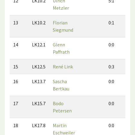
12
LK10.2
Ulrich
5:1
4:
Metzler
13
LK10.2
Florian
0:1
1:
Siegmund
14
LK12.1
Glenn
0:0
0:
Paffrath
15
LK12.5
René Link
0:3
1:
16
LK13.7
Sascha
0:0
0:
Bertkau
17
LK15.7
Bodo
0:0
0:
Petersen
18
LK17.8
Martin
0:0
0:
Eschweiler