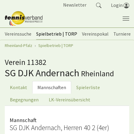
Springe zum Seiteninhalt
Newsletter
Login
Vereinssuche
Spielbetrieb | TORP
Vereinspokal
Turniere
Sie sind hier:
Rheinland-Pfalz
Spielbetrieb | TORP
Verein 11382
SG DJK Andernach
Rheinland
Kontakt
Mannschaften
Spielerliste
Begegnungen
LK-Vereinsübersicht
Mannschaft
SG DJK Andernach, Herren 40 2 (4er)