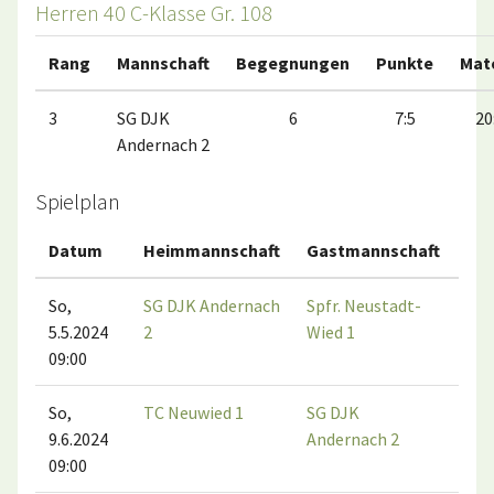
Herren 40 C-Klasse Gr. 108
Rang
Mannschaft
Begegnungen
Punkte
Mat
3
SG DJK
6
7:5
20
Andernach 2
Spielplan
Datum
Heimmannschaft
Gastmannschaft
Ma
So,
SG DJK Andernach
Spfr. Neustadt-
5.5.2024
2
Wied 1
09:00
So,
TC Neuwied 1
SG DJK
9.6.2024
Andernach 2
09:00