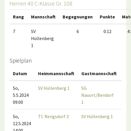
Herren 40 C-Klasse Gr. 108
Rang
Mannschaft
Begegnungen
Punkte
Mat
7
SV
6
0:12
4:
Hüllenberg
1
Spielplan
Datum
Heimmannschaft
Gastmannschaft
Ma
So,
SV Hüllenberg 1
SG
5.5.2024
Nauort/Bendorf
09:00
1
So,
TC Rengsdorf 3
SV Hüllenberg 1
12.5.2024
14:00