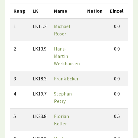
Rang
LK
Name
Nation
Einzel
Do
1
LK11.2
Michael
0:0
0
Röser
2
LK13.9
Hans-
0:0
0
Martin
Werkhausen
3
LK18.3
Frank Ecker
0:0
0
4
LK19.7
Stephan
0:0
0
Petry
5
LK23.8
Florian
0:5
1
Keller