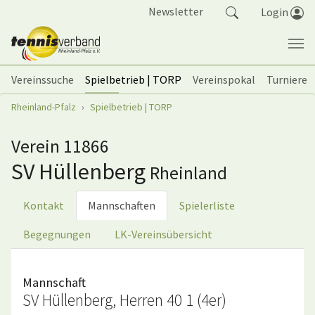
Springe zum Seiteninhalt
Newsletter
Login
Vereinssuche
Spielbetrieb | TORP
Vereinspokal
Turniere
Sie sind hier:
Rheinland-Pfalz
Spielbetrieb | TORP
Verein 11866
SV Hüllenberg
Rheinland
Kontakt
Mannschaften
Spielerliste
Begegnungen
LK-Vereinsübersicht
Mannschaft
SV Hüllenberg, Herren 40 1 (4er)