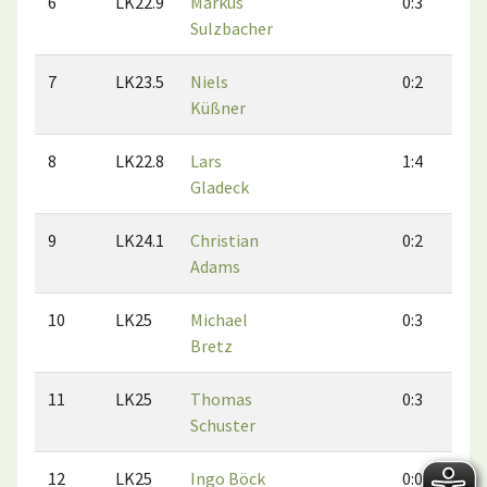
6
LK22.9
Markus
0:3
1
Sulzbacher
7
LK23.5
Niels
0:2
1
Küßner
8
LK22.8
Lars
1:4
0
Gladeck
9
LK24.1
Christian
0:2
1
Adams
10
LK25
Michael
0:3
0
Bretz
11
LK25
Thomas
0:3
0
Schuster
12
LK25
Ingo Böck
0:0
0