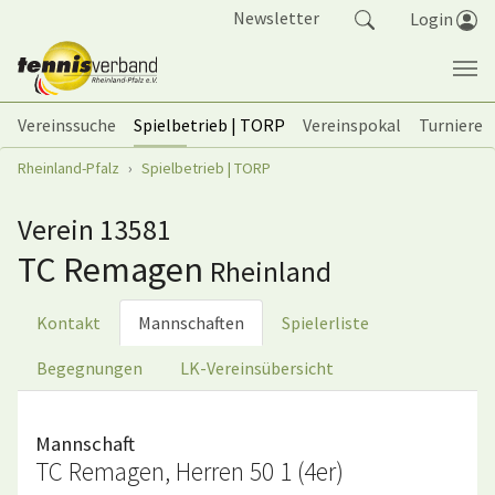
Springe zum Seiteninhalt
Newsletter
Login
Vereinssuche
Spielbetrieb | TORP
Vereinspokal
Turniere
Sie sind hier:
Rheinland-Pfalz
Spielbetrieb | TORP
Verein 13581
TC Remagen
Rheinland
Kontakt
Mannschaften
Spielerliste
Begegnungen
LK-Vereinsübersicht
Mannschaft
TC Remagen, Herren 50 1 (4er)