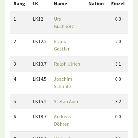
Rang
LK
Name
Nation
Einzel
Do
1
LK12
Urs
0:3
Buchholz
2
LK12.2
Frank
2:0
Gettler
3
LK13.7
Ralph Ulrich
3:1
4
LK14.5
Joachim
0:0
Schmitz
5
LK15.2
Stefan Auen
3:2
6
LK18.7
Andreas
0:0
Döhrer