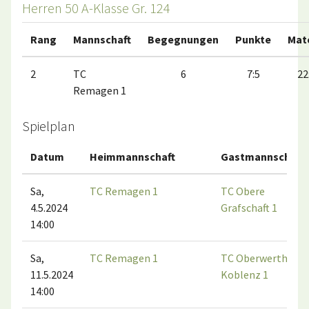
Herren 50 A-Klasse Gr. 124
Rang
Mannschaft
Begegnungen
Punkte
Mat
2
TC
6
7:5
22
Remagen 1
Spielplan
Datum
Heimmannschaft
Gastmannschaft
Sa,
TC Remagen 1
TC Obere
4.5.2024
Grafschaft 1
14:00
Sa,
TC Remagen 1
TC Oberwerth
11.5.2024
Koblenz 1
14:00