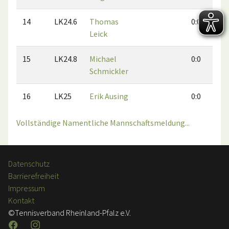
14
LK24.6
Thomas
0:0
Leick
15
LK24.8
Michael
0:0
Schmickler
16
LK25
Erik Ausing
0:0
Vollständige Namentliche Mannschaftsmeldung...
Datenschutz
Barrierefreiheit
Impressum
Kontakt
©Tennisverband Rheinland-Pfalz e.V.