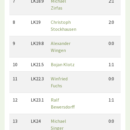
7
LK18.9
Michael
2:1
Zirfas
8
LK19
Christoph
2:0
Stockhausen
9
LK19.8
Alexander
0:0
Wingen
10
LK21.5
Bojan Klotz
1:1
11
LK22.3
Winfried
0:0
Fuchs
12
LK23.1
Ralf
1:1
Bewersdorff
13
LK24
Michael
0:0
Singer