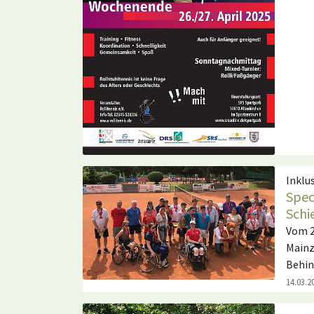
Inklu
Spec
Schi
Vom 2
Mainz
Behin
14.03.2