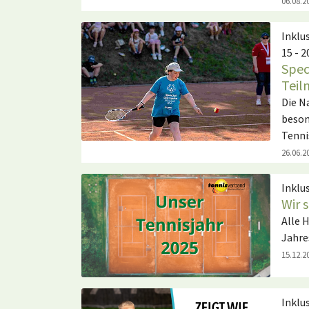
06.08.2
Inklu
15 - 2
Spec
Teil
Die N
beson
Tenni
26.06.2
Inklu
Wir 
Alle 
Jahre
15.12.2
Inklu