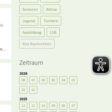
Senioren
Aktive
Jugend
Turniere
is-
Ausbildung
LSB
Alle Nachrichten
den…
Zeitraum
2026
08
07
06
05
04
03
02
01
2025
12
11
10
09
08
07