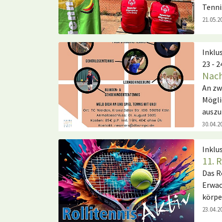
Tenni
21.05.2
Inklu
23 - 
Nach
An zw
Mögli
auszu
30.04.2
Inklu
11. 
Das R
Erwac
körpe
23.04.2