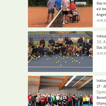
Das i
e.V. 
Angeb
16.05.2
Inklu
10. 
Das 1
15.05.2
Inklu
27 - 2
Spec
Berei
Olymp