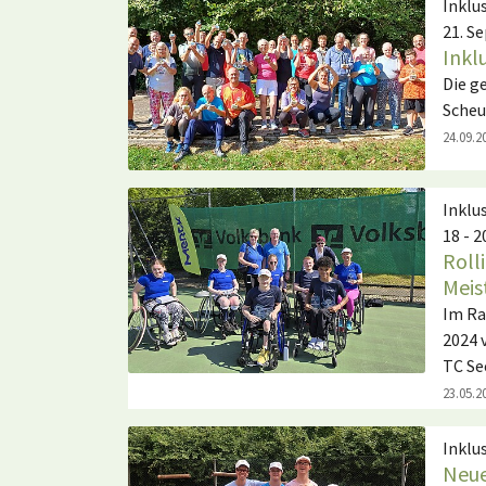
Inklu
21. S
Inkl
Die g
Scheu
24.09.2
Inklu
18 - 2
Rolli
Meis
Im Ra
2024 
TC Se
23.05.2
Inklu
Neue