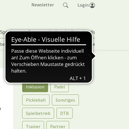
Newsletter
Login
 Sportarten
Partner
Verband
Downloads
lbetrieb | TORP
Vereinspokal
Turniere
Kategorien
Return
Vereinspokal
Inklusion
Padel
Pickleball
Sonstiges
h
Spielbetrieb
DTB
Trainer
Partner