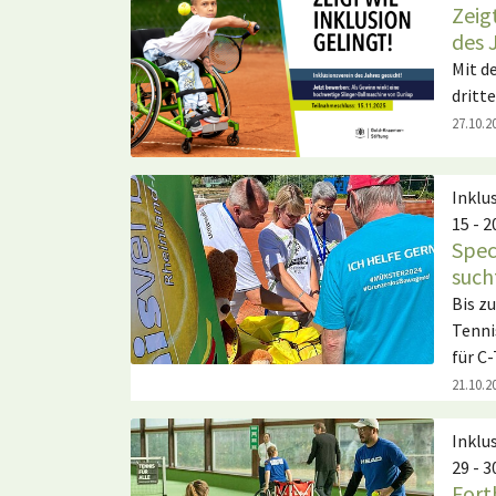
Zeig
des 
Mit d
dritt
27.10.2
Inklu
15 - 2
Spec
such
Bis z
Tenni
für C
21.10.2
Inklu
29 - 
Fort