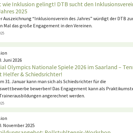
t wie Inklusion gelingt! DTB sucht den Inklusionsverei
Jahres 2025
er Auszeichnung “Inklusionsverein des Jahres” würdigt der DTB z
en Mal das große Engagement in den Vereinen.
025
sion
0. Juni 2026
ial Olympics Nationale Spiele 2026 im Saarland – Ten
t Helfer & Schiedsrichter!
um 31. Januar kann man sich als Schiedsrichter für die
swettbewerbe bewerben! Das Engagement kann als Praktikumste
-Trainerausbildungen angerechnet werden.
025
sion
30. November 2025
bildungsangebot: Rollstuhltennis-Workshop