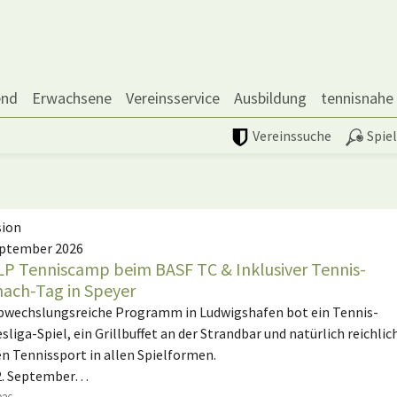
end
Erwachsene
Vereinsservice
Ausbildung
tennisnahe
Vereinssuche
Spie
sion
eptember 2026
P Tenniscamp beim BASF TC & Inklusiver Tennis-
ach-Tag in Speyer
bwechslungsreiche Programm in Ludwigshafen bot ein Tennis-
sliga-Spiel, ein Grillbuffet an der Strandbar und natürlich reichlic
en Tennissport in allen Spielformen.
2. September…