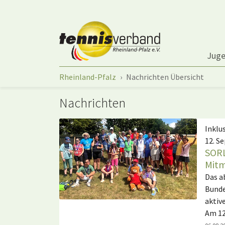
Springe zum Seiteninhalt
Jug
Sie sind hier:
Rheinland-Pfalz
Nachrichten Übersicht
Nachrichten
Inklu
12. S
SORL
Mitm
Das a
Bunde
aktiv
Am 1