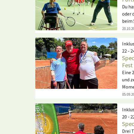
Du ha
oder 
beim 
20.10.2
Inklu
22 - 2
Spec
Fest
Eine 
und z
Mome
05.09.2
Inklu
20 - 2
Spec
Drei 