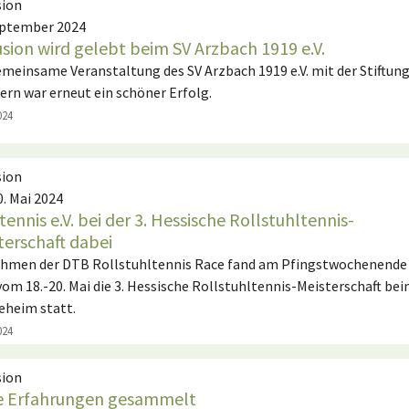
sion
eptember 2024
usion wird gelebt beim SV Arzbach 1919 e.V.
emeinsame Veranstaltung des SV Arzbach 1919 e.V. mit der Stiftun
ern war erneut ein schöner Erfolg.
024
sion
0. Mai 2024
tennis e.V. bei der 3. Hessische Rollstuhltennis-
terschaft dabei
hmen der DTB Rollstuhltennis Race fand am Pfingstwochenende
vom 18.-20. Mai die 3. Hessische Rollstuhltennis-Meisterschaft be
eheim statt.
024
sion
 Erfahrungen gesammelt