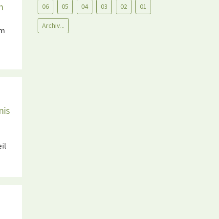
n
06
05
04
03
02
01
Archiv...
um
nis
il